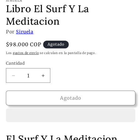
SIRUELA
Libro El Surf Y La
Meditacion
Por
Siruela
Precio
$98.000 COP
Agotado
habitual
Los
gastos de envío
se calculan en la pantalla de pago.
Cantidad
Reducir
Aumentar
cantidad
cantidad
para
para
Libro
Libro
Agotado
El
El
Surf
Surf
Y
Y
La
La
Meditacion
Meditacion
El Surf Y La Meditacion