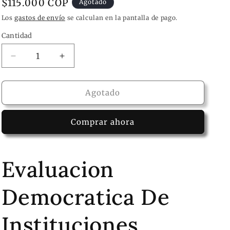
Precio
$115.000 COP
Agotado
habitual
Los
gastos de envío
se calculan en la pantalla de pago.
Cantidad
Reducir
Aumentar
cantidad
cantidad
para
para
Libro
Libro
Agotado
Evaluacion
Evaluacion
Democratica
Democratica
Comprar ahora
De
De
Instituciones
Instituciones
Evaluacion
Democratica De
Instituciones