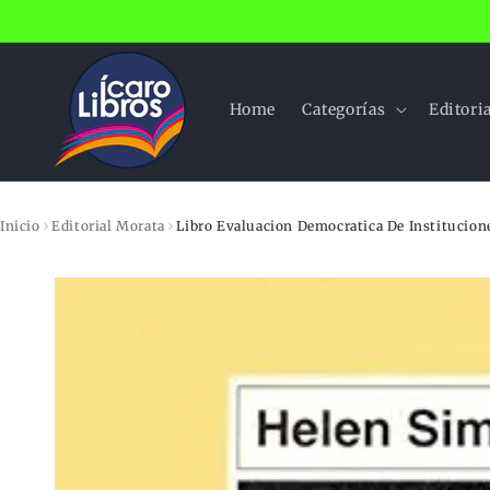
Ir
directamente
al contenido
Home
Categorías
Editori
›
›
Inicio
Editorial Morata
Libro Evaluacion Democratica De Institucion
Ir
directamente
a la
información
del producto