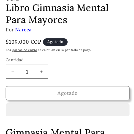
Libro Gimnasia Mental
Para Mayores
Por
Narcea
Precio
$109.000 COP
Agotado
habitual
Los
gastos de envío
se calculan en la pantalla de pago.
Cantidad
Reducir
Aumentar
cantidad
cantidad
para
para
Libro
Libro
Agotado
Gimnasia
Gimnasia
Mental
Mental
Para
Para
Mayores
Mayores
Gimnasia Mental Para