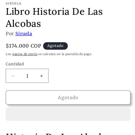
SIRUELA
Libro Historia De Las
Alcobas
Por
Siruela
Precio
$174.000 COP
Agotado
habitual
Los
gastos de envío
se calculan en la pantalla de pago.
Cantidad
Reducir
Aumentar
cantidad
cantidad
para
para
Libro
Libro
Agotado
Historia
Historia
De
De
Las
Las
Alcobas
Alcobas