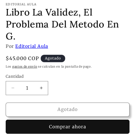
EDITORIAL AULA
Libro La Validez, El
Problema Del Metodo En
G.
Por
Editorial Aula
Precio
$45.000 COP
Agotado
habitual
Los
gastos de envío
se calculan en la pantalla de pago.
Cantidad
Reducir
Aumentar
cantidad
cantidad
para
para
Libro
Libro
Agotado
La
La
Validez,
Validez,
Comprar ahora
El
El