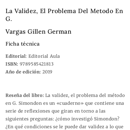
Problema
Problema
Del
Del
La Validez, El Problema Del Metodo En
Metodo
Metodo
G.
En
En
G.
G.
Vargas Gillen German
Ficha técnica
Editorial
: Editorial Aula
ISBN:
9789585421813
Año de edición:
2019
Reseña del libro:
La validez, el problema del método
en G. Simondon es un «cuaderno» que contiene una
serie de reflexiones que giran en torno a las
siguientes preguntas: ¿cómo investigó Simondon?
¿En qué condiciones se le puede dar validez a lo que