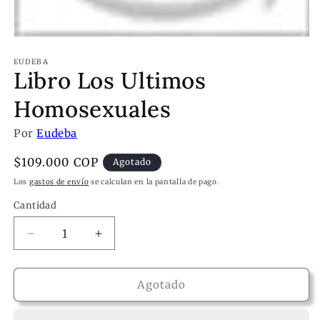
EUDEBA
Libro Los Ultimos
Homosexuales
Por
Eudeba
Precio
$109.000 COP
Agotado
habitual
Los
gastos de envío
se calculan en la pantalla de pago.
Cantidad
Reducir
Aumentar
cantidad
cantidad
para
para
Libro
Libro
Agotado
Los
Los
Ultimos
Ultimos