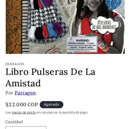
PARRAGON
Libro Pulseras De La
Amistad
Por
Parragon
Precio
$22.000 COP
Agotado
habitual
Los
gastos de envío
se calculan en la pantalla de pago.
Cantidad