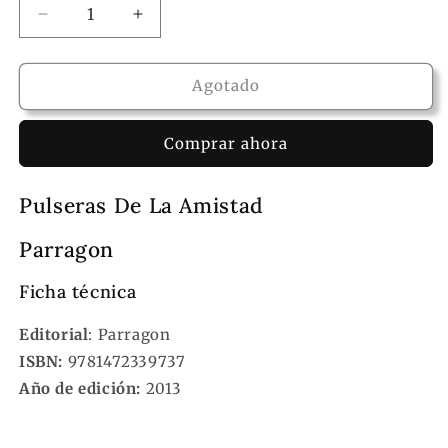
Reducir
Aumentar
cantidad
cantidad
para
para
Libro
Libro
Agotado
Pulseras
Pulseras
De
De
Comprar ahora
La
La
Amistad
Amistad
Pulseras De La Amistad
Parragon
Ficha técnica
Editorial
: Parragon
ISBN:
9781472339737
Año de edición:
2013