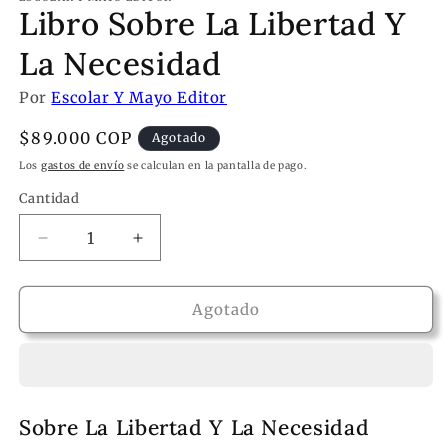
Libro Sobre La Libertad Y
La Necesidad
Por
Escolar Y Mayo Editor
Precio
$89.000 COP
Agotado
habitual
Los
gastos de envío
se calculan en la pantalla de pago.
Cantidad
Reducir
Aumentar
cantidad
cantidad
para
para
Libro
Libro
Agotado
Sobre
Sobre
La
La
Libertad
Libertad
Y
Y
La
La
Sobre La Libertad Y La Necesidad
Necesidad
Necesidad