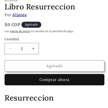
ALIANZA
Libro Resurreccion
Por
Alianza
Precio
$0 COP
Agotado
habitual
Los
gastos de envío
se calculan en la pantalla de pago.
Cantidad
Reducir
Aumentar
cantidad
cantidad
para
para
Libro
Libro
Agotado
Resurreccion
Resurreccion
Comprar ahora
Resurreccion