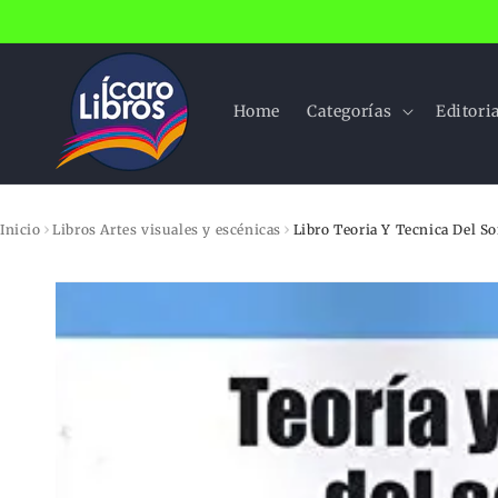
Ir
directamente
al contenido
Home
Categorías
Editori
›
›
Inicio
Libros Artes visuales y escénicas
Libro Teoria Y Tecnica Del S
Ir
directamente
a la
información
del producto