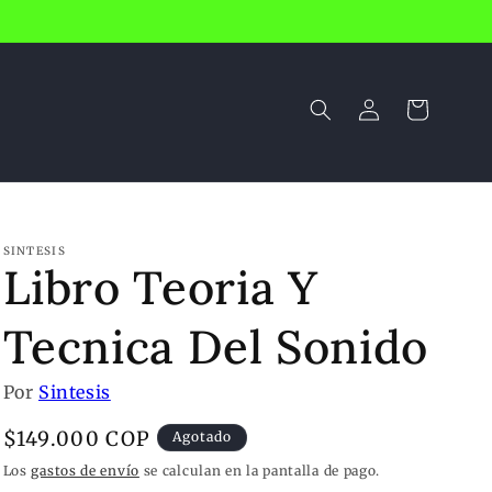
Iniciar
Carrito
sesión
SINTESIS
Libro Teoria Y
Tecnica Del Sonido
Por
Sintesis
Precio
$149.000 COP
Agotado
habitual
Los
gastos de envío
se calculan en la pantalla de pago.