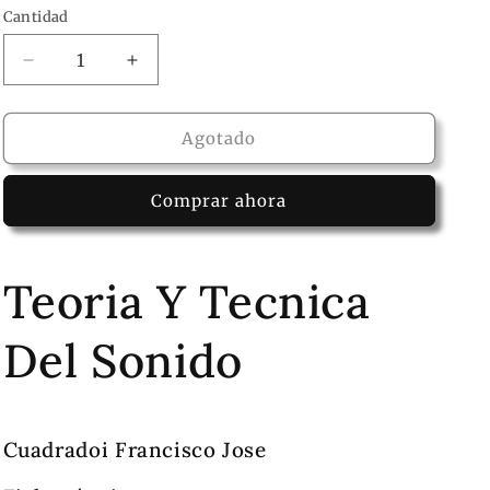
Cantidad
Reducir
Aumentar
cantidad
cantidad
para
para
Libro
Libro
Agotado
Teoria
Teoria
Y
Y
Comprar ahora
Tecnica
Tecnica
Del
Del
Sonido
Sonido
Teoria Y Tecnica
Del Sonido
Cuadradoi Francisco Jose